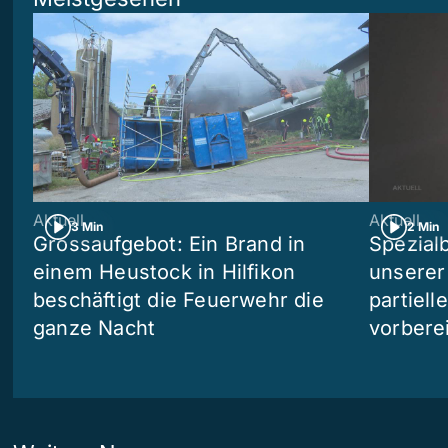
Aktuell
Aktuell
3 Min
2 Min
Grossaufgebot: Ein Brand in
Spezialb
einem Heustock in Hilfikon
unserer
beschäftigt die Feuerwehr die
partiell
ganze Nacht
vorberei