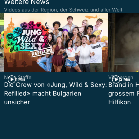
Weitere News
Videos aus der Region, der Schweiz und aller Welt
Neue Staffel
Villmergen
1 Min
2 Min
Die Crew von «Jung, Wild & Sexy:
Brand in 
Refilled» macht Bulgarien
grossem F
unsicher
Hilfikon