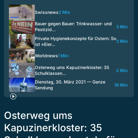
Swissnews
2 Min
Bauer gegen Bauer: Trinkwasser- und
3 Min
Pestizid…
Private Hygienekonzepte für Ostern: So
3 Min
ist «Eier…
Worldnews
1 Min
Osterweg ums Kapuzinerkloster: 35
2 Min
Schulklassen…
Dienstag, 30. März 2021 — Ganze
16 Min
Sendung
Osterweg ums
Kapuzinerkloster: 35