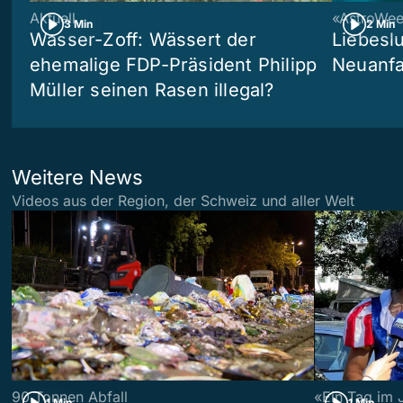
Aktuell
«AstroWe
3 Min
2 Min
Wasser-Zoff: Wässert der
Liebeslu
ehemalige FDP-Präsident Philipp
Neuanf
Müller seinen Rasen illegal?
Weitere News
Videos aus der Region, der Schweiz und aller Welt
90 Tonnen Abfall
«Ein Tag im 
1 Min
1 Min