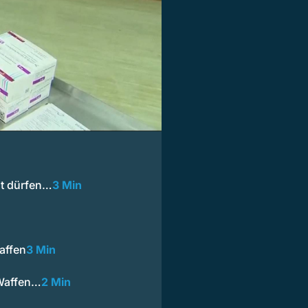
it dürfen…
3 Min
affen
3 Min
 Waffen…
2 Min