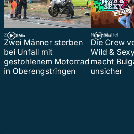
Zürich
Neue Staffel
2 Min
1 Min
Zwei Männer sterben
Die Crew v
bei Unfall mit
Wild & Sexy
gestohlenem Motorrad
macht Bulg
in Oberengstringen
unsicher