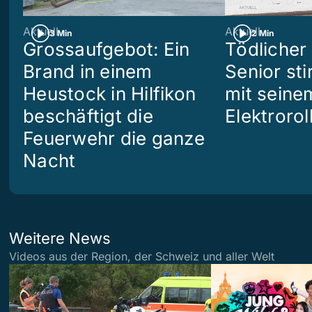
Aktuell
Aktuell
3 Min
2 Min
Grossaufgebot: Ein
Tödlicher 
Brand in einem
Senior sti
Heustock in Hilfikon
mit seine
beschäftigt die
Elektrorol
Feuerwehr die ganze
Nacht
Weitere News
Videos aus der Region, der Schweiz und aller Welt