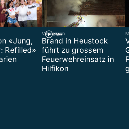
Villmergen
M
2 Min
on «Jung,
Brand in Heustock
: Refilled»
führt zu grossem
arien
Feuerwehreinsatz in
P
Hilfikon