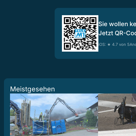
Sie wollen k
Jetzt QR-Co
iOS: ★ 4.7 von 5
And
Meistgesehen