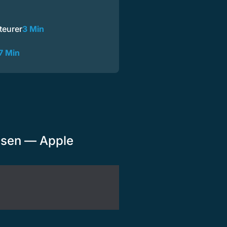
teurer
3 Min
7 Min
osen — Apple