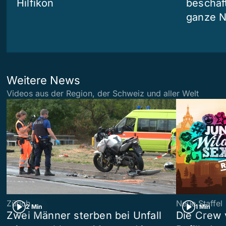
Hilfikon
beschäf
ganze N
Weitere News
Videos aus der Region, der Schweiz und aller Welt
Zürich
Neue Staffel
2 Min
1 Min
Zwei Männer sterben bei Unfall
Die Crew 