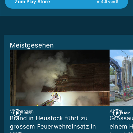
Zum Play Store
★ 4.5 von 5
Meistgesehen
Villmergen
Aktuell
2 Min
3 Min
Brand in Heustock führt zu
Grossau
grossem Feuerwehreinsatz in
einem H