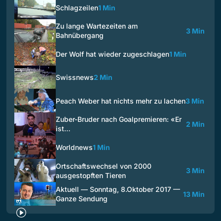
Schlagzeilen
1 Min
Zu lange Wartezeiten am
3 Min
Bahnübergang
Der Wolf hat wieder zugeschlagen
1 Min
Swissnews
2 Min
Peach Weber hat nichts mehr zu lachen
3 Min
Zuber-Bruder nach Goalpremieren: «Er
2 Min
ist…
Worldnews
1 Min
Ortschaftswechsel von 2000
3 Min
ausgestopften Tieren
Aktuell — Sonntag, 8.Oktober 2017 —
13 Min
Ganze Sendung