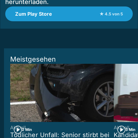
herunterladen.
Zum Play Store
★ 4.5 von 5
Meistgesehen
Aktuell
Aktuell
2 Min
3 Min
Tödlicher Unfall: Senior stirbt bei
Kandida