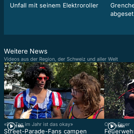
Unfall mit seinem Elektroroller
Grenchen
abgeset
Weitere News
Videos aus der Region, der Schweiz und aller Welt
«Ein Tag im Jahr ist das okay»
Ohne Feuer
1 Min
1 Min
Street-Parade-Fans campen
Feuerwehr 