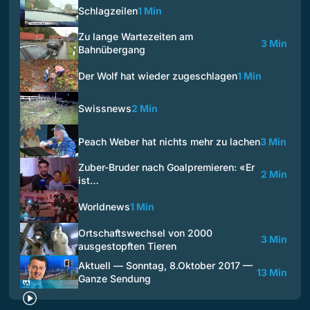
Schlagzeilen
1 Min
Zu lange Wartezeiten am
3 Min
Bahnübergang
Der Wolf hat wieder zugeschlagen
1 Min
Swissnews
2 Min
Peach Weber hat nichts mehr zu lachen
3 Min
Zuber-Bruder nach Goalpremieren: «Er
2 Min
ist…
Worldnews
1 Min
Ortschaftswechsel von 2000
3 Min
ausgestopften Tieren
Aktuell — Sonntag, 8.Oktober 2017 —
13 Min
Ganze Sendung