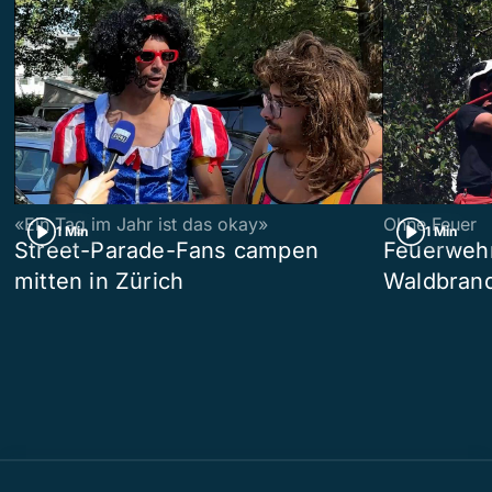
«Ein Tag im Jahr ist das okay»
Ohne Feuer
1 Min
1 Min
Street-Parade-Fans campen
Feuerwehr 
mitten in Zürich
Waldbrand