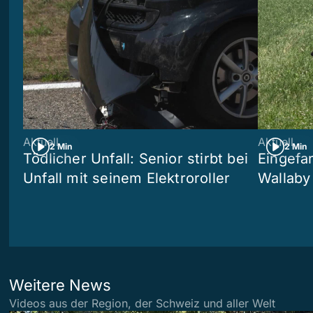
Aktuell
Aktuell
2 Min
2 Min
Tödlicher Unfall: Senior stirbt bei
Eingefa
Unfall mit seinem Elektroroller
Wallaby
Weitere News
Videos aus der Region, der Schweiz und aller Welt