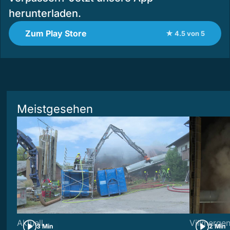
herunterladen.
Zum Play Store
★ 4.5 von 5
Meistgesehen
Aktuell
Villmerge
3 Min
2 Min