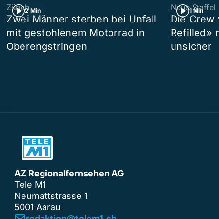
Zürich
Neue Staffel
2 Min
1 Min
Zwei Männer sterben bei Unfall
Die Crew 
mit gestohlenem Motorrad in
Refilled»
Oberengstringen
unsicher
AZ Regionalfernsehen AG
Tele M1
Neumattstrasse 1
5001 Aarau
redaktion@telem1.ch