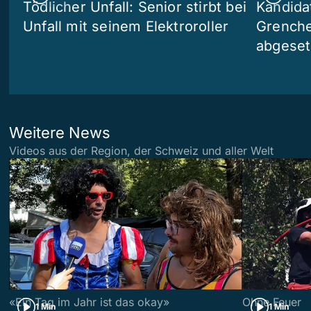
Tödlicher Unfall: Senior stirbt bei
Kandida
Unfall mit seinem Elektroroller
Grenchen
abgeset
Weitere News
Videos aus der Region, der Schweiz und aller Welt
«Ein Tag im Jahr ist das okay»
Ohne Feuer
1 Min
1 Min