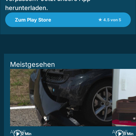
herunterladen.
Zum Play Store
★ 4.5 von 5
Meistgesehen
Aktuell
Aktuell
2 Min
3 Min