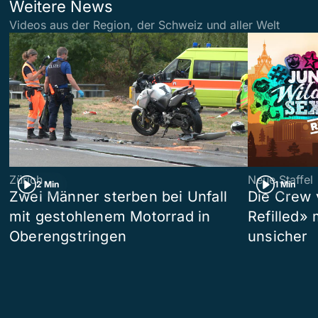
Weitere News
Videos aus der Region, der Schweiz und aller Welt
Zürich
Neue Staffel
2 Min
1 Min
Zwei Männer sterben bei Unfall
Die Crew 
mit gestohlenem Motorrad in
Refilled»
Oberengstringen
unsicher