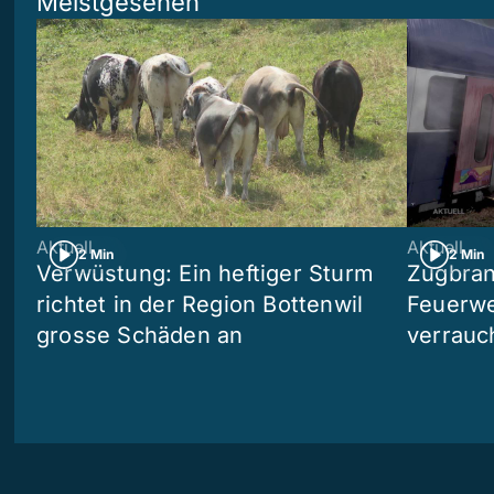
Meistgesehen
Aktuell
Aktuell
2 Min
2 Min
Verwüstung: Ein heftiger Sturm
Zugbran
richtet in der Region Bottenwil
Feuerwe
grosse Schäden an
verrauc