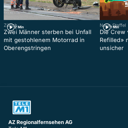
Zürich
Neue Staffel
2 Min
1 Min
Zwei Männer sterben bei Unfall
Die Crew 
mit gestohlenem Motorrad in
Refilled»
Oberengstringen
unsicher
AZ Regionalfernsehen AG