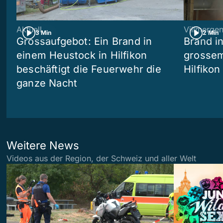
Aktuell
Villmerge
3 Min
2 Min
Grossaufgebot: Ein Brand in
Brand i
einem Heustock in Hilfikon
grossem
beschäftigt die Feuerwehr die
Hilfikon
ganze Nacht
Weitere News
Videos aus der Region, der Schweiz und aller Welt