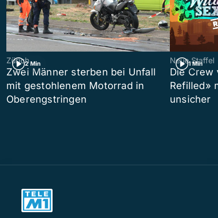
Zürich
Neue Staffel
2 Min
1 Min
Zwei Männer sterben bei Unfall
Die Crew 
mit gestohlenem Motorrad in
Refilled»
Oberengstringen
unsicher