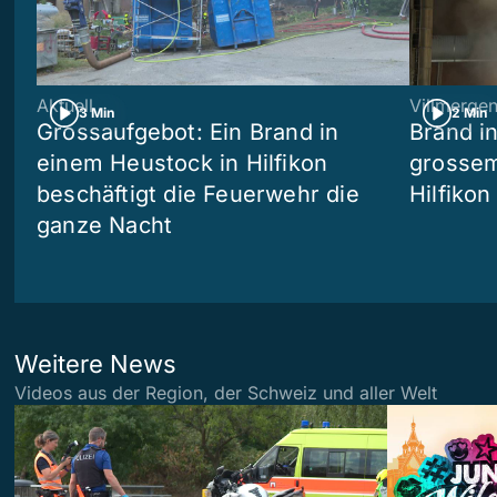
Aktuell
Villmerge
3 Min
2 Min
Grossaufgebot: Ein Brand in
Brand i
einem Heustock in Hilfikon
grossem
beschäftigt die Feuerwehr die
Hilfikon
ganze Nacht
Weitere News
Videos aus der Region, der Schweiz und aller Welt