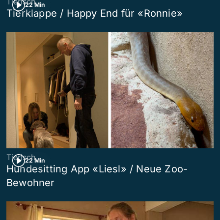
Tierisch
22 Min
Tierklappe / Happy End für «Ronnie»
Tierisch
22 Min
Hundesitting App «Liesl» / Neue Zoo-
Bewohner