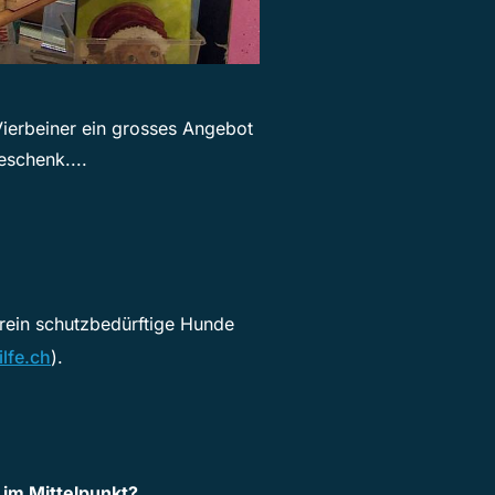
ierbeiner ein grosses Angebot
eschenk....
rein schutzbedürftige Hunde
lfe.ch
).
 im Mittelpunkt?