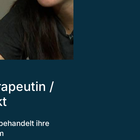
apeutin /
t
behandelt ihre
m