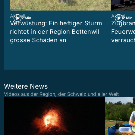
Aktuell
Aktuell
2 Min
2 Min
Verwüstung: Ein heftiger Sturm
Zugbran
richtet in der Region Bottenwil
Feuerwe
grosse Schäden an
verrauc
Weitere News
Videos aus der Region, der Schweiz und aller Welt