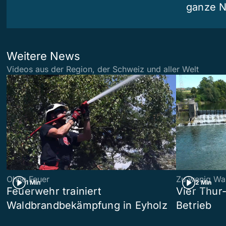
ganze N
Weitere News
Videos aus der Region, der Schweiz und aller Welt
Ohne Feuer
Zu wenig Wa
1 Min
2 Min
Feuerwehr trainiert
Vier Thur
Waldbrandbekämpfung in Eyholz
Betrieb