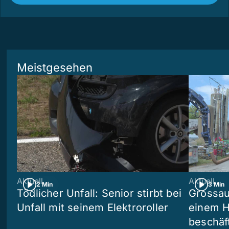
Meistgesehen
Aktuell
Aktuell
2 Min
3 Min
Tödlicher Unfall: Senior stirbt bei
Grossau
Unfall mit seinem Elektroroller
einem H
beschäf