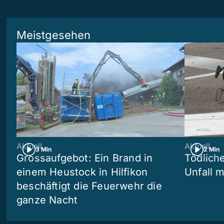
Meistgesehen
Aktuell
Aktuell
3 Min
2 Min
Grossaufgebot: Ein Brand in
Tödliche
einem Heustock in Hilfikon
Unfall m
beschäftigt die Feuerwehr die
ganze Nacht