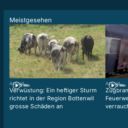
Meistgesehen
Aktuell
Aktuell
2 Min
2 Min
Verwüstung: Ein heftiger Sturm
Zugbran
richtet in der Region Bottenwil
Feuerwe
grosse Schäden an
verrauc