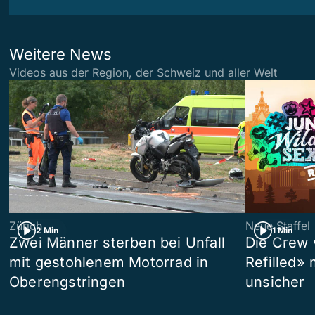
Weitere News
Videos aus der Region, der Schweiz und aller Welt
Zürich
Neue Staffel
2 Min
1 Min
Zwei Männer sterben bei Unfall
Die Crew 
mit gestohlenem Motorrad in
Refilled»
Oberengstringen
unsicher