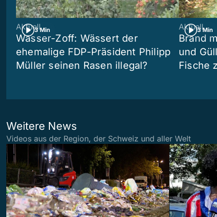
Aktuell
Aktuell
3 Min
3 Min
Wasser-Zoff: Wässert der
Brand m
ehemalige FDP-Präsident Philipp
und Güll
Müller seinen Rasen illegal?
Fische 
Weitere News
Videos aus der Region, der Schweiz und aller Welt