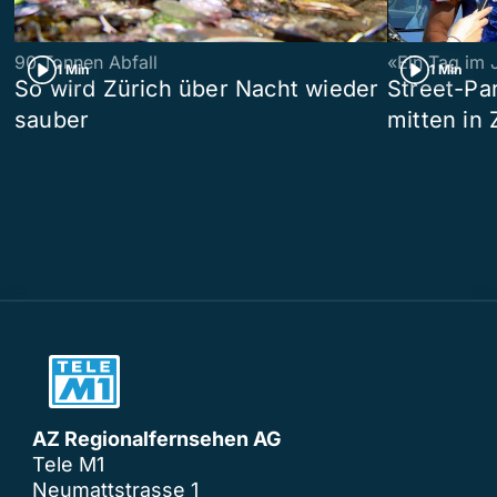
90 Tonnen Abfall
«Ein Tag im 
1 Min
1 Min
So wird Zürich über Nacht wieder
Street-P
sauber
mitten in 
AZ Regionalfernsehen AG
Tele M1
Neumattstrasse 1