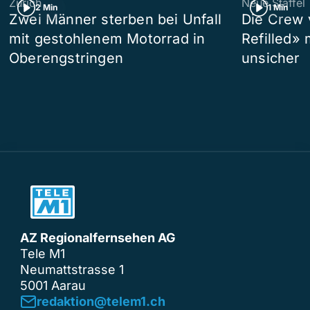
Zürich
Neue Staffel
2 Min
1 Min
Zwei Männer sterben bei Unfall
Die Crew 
mit gestohlenem Motorrad in
Refilled»
Oberengstringen
unsicher
AZ Regionalfernsehen AG
Tele M1
Neumattstrasse 1
5001 Aarau
redaktion@telem1.ch