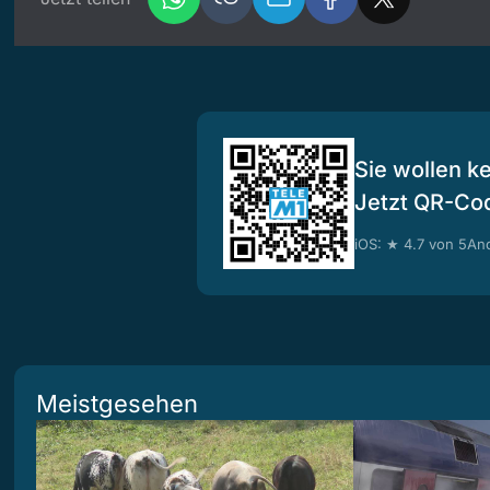
Sie wollen k
Jetzt QR-Co
iOS: ★ 4.7 von 5
And
Meistgesehen