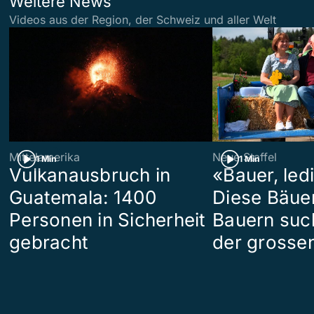
Weitere News
Videos aus der Region, der Schweiz und aller Welt
Mittelamerika
Neue Staffel
1 Min
1 Min
Vulkanausbruch in
«Bauer, led
Guatemala: 1400
Diese Bäue
Personen in Sicherheit
Bauern suc
gebracht
der grosse