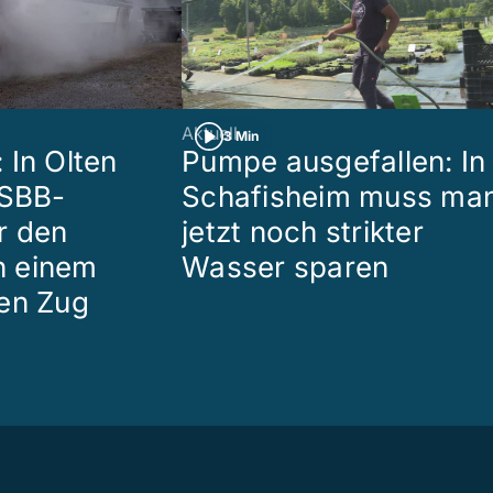
Aktuell
3 Min
 In Olten
Pumpe ausgefallen: In
 SBB-
Schafisheim muss ma
r den
jetzt noch strikter
in einem
Wasser sparen
en Zug