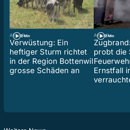
Aktuell
Aktuell
2 Min
2 Min
Verwüstung: Ein
Zugbrand:
heftiger Sturm richtet
probt die
in der Region Bottenwil
Feuerweh
grosse Schäden an
Ernstfall 
verraucht