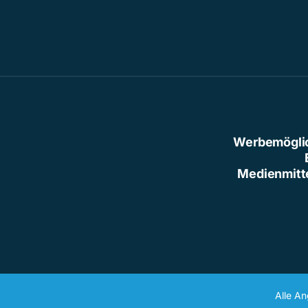
Werbemögli
Medienmitt
Alle A