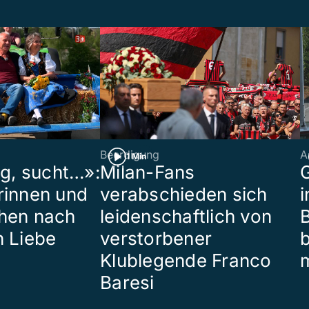
Beerdigung
A
1 Min
ig, sucht…»:
Milan-Fans
G
rinnen und
verabschieden sich
i
hen nach
leidenschaftlich von
B
n Liebe
verstorbener
Klublegende Franco
Baresi