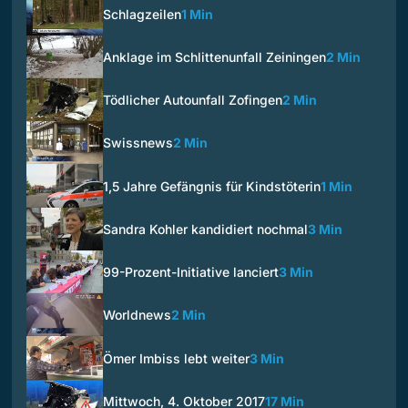
Schlagzeilen
1 Min
Anklage im Schlittenunfall Zeiningen
2 Min
Tödlicher Autounfall Zofingen
2 Min
Swissnews
2 Min
1,5 Jahre Gefängnis für Kindstöterin
1 Min
Sandra Kohler kandidiert nochmal
3 Min
99-Prozent-Initiative lanciert
3 Min
Worldnews
2 Min
Ömer Imbiss lebt weiter
3 Min
Mittwoch, 4. Oktober 2017
17 Min