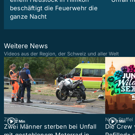
beschäftigt die Feuerwehr die
ganze Nacht
Weitere News
Videos aus der Region, der Schweiz und aller Welt
Zürich
Neue Staffel
2 Min
1 Min
Zwei Männer sterben bei Unfall
Die Crew 
mit gestohlenem Motorrad in
Refilled»