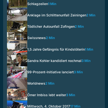
Schlagzeilen
1 Min
Anklage im Schlittenunfall Zeiningen
2 Min
Tödlicher Autounfall Zofingen
2 Min
Swissnews
2 Min
1,5 Jahre Gefängnis für Kindstöterin
1 Min
Sandra Kohler kandidiert nochmal
3 Min
99-Prozent-Initiative lanciert
3 Min
Worldnews
2 Min
Ömer Imbiss lebt weiter
3 Min
Mittwoch, 4. Oktober 2017
17 Min