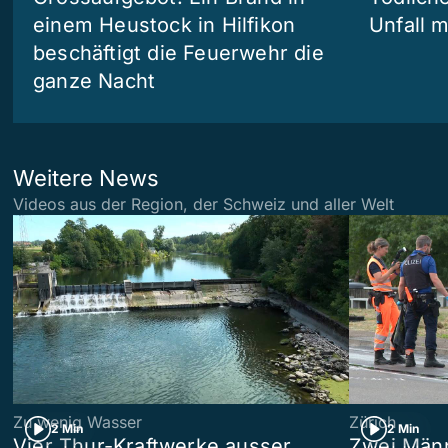
einem Heustock in Hilfikon
Unfall m
beschäftigt die Feuerwehr die
ganze Nacht
Weitere News
Videos aus der Region, der Schweiz und aller Welt
Zu wenig Wasser
Zürich
2 Min
2 Min
Vier Thur-Kraftwerke ausser
Zwei Männ