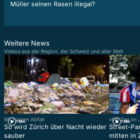
Müller seinen Rasen illegal?
Weitere News
Videos aus der Region, der Schweiz und aller Welt
90 Tonnen Abfall
«Ein Tag im 
1 Min
1 Min
So wird Zürich über Nacht wieder
Street-P
sauber
mitten in 