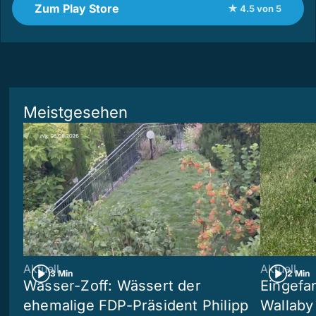
Zum Play Store
★ 4.5 von 5
Meistgesehen
Aktuell
Aktuell
3 Min
2 Min
Wasser-Zoff: Wässert der
Eingefa
ehemalige FDP-Präsident Philipp
Wallaby