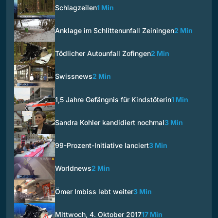
Schlagzeilen
1 Min
Anklage im Schlittenunfall Zeiningen
2 Min
Tödlicher Autounfall Zofingen
2 Min
Swissnews
2 Min
1,5 Jahre Gefängnis für Kindstöterin
1 Min
Sandra Kohler kandidiert nochmal
3 Min
99-Prozent-Initiative lanciert
3 Min
Worldnews
2 Min
Ömer Imbiss lebt weiter
3 Min
Mittwoch, 4. Oktober 2017
17 Min