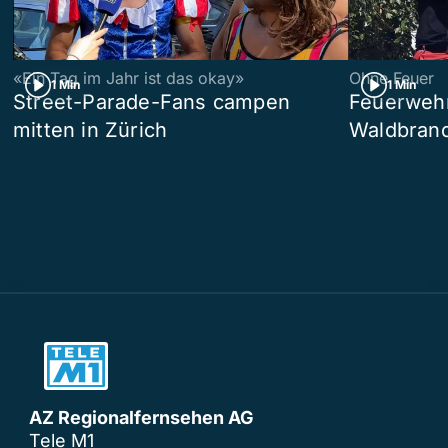
«Ein Tag im Jahr ist das okay»
Ohne Feuer
1 Min
1 Min
Street-Parade-Fans campen
Feuerwehr 
mitten in Zürich
Waldbrand
AZ Regionalfernsehen AG
Tele M1