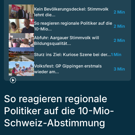
Kein Bevölkerungsdeckel: Stimmvolk
2 Min
lehnt die…
So reagieren regionale Politiker auf die
2 Min
10-Mio…
Abfuhr: Aargauer Stimmvolk will
2 Min
Bildungsqualität…
Sturz ins Ziel: Kuriose Szene bei der…
1 Min
Volksfest: GP Gippingen erstmals
3 Min
wieder am…
So reagieren regionale
Politiker auf die 10-Mio-
Schweiz-Abstimmung