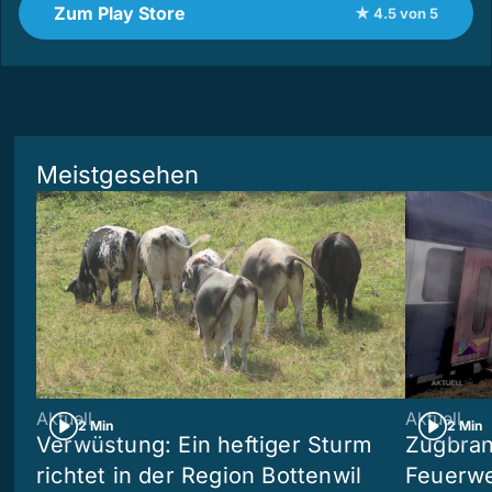
Zum Play Store
★ 4.5 von 5
Meistgesehen
Aktuell
Aktuell
2 Min
2 Min
Verwüstung: Ein heftiger Sturm
Zugbran
richtet in der Region Bottenwil
Feuerwe