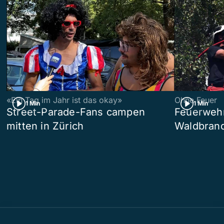
«Ein Tag im Jahr ist das okay»
Ohne Feuer
1 Min
1 Min
Street-Parade-Fans campen
Feuerwehr 
mitten in Zürich
Waldbrand