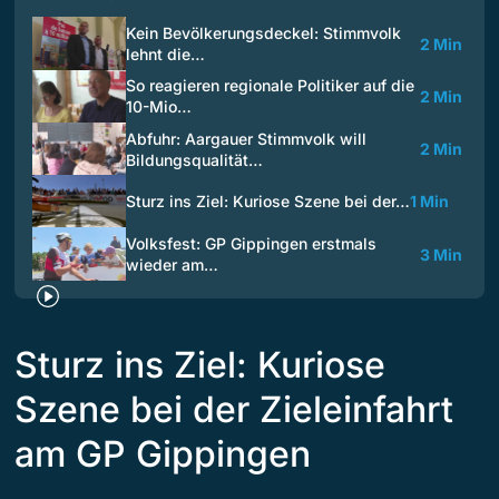
Kein Bevölkerungsdeckel: Stimmvolk
2 Min
lehnt die…
So reagieren regionale Politiker auf die
2 Min
10-Mio…
Abfuhr: Aargauer Stimmvolk will
2 Min
Bildungsqualität…
Sturz ins Ziel: Kuriose Szene bei der…
1 Min
Volksfest: GP Gippingen erstmals
3 Min
wieder am…
Sturz ins Ziel: Kuriose
Szene bei der Zieleinfahrt
am GP Gippingen