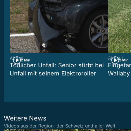
Aktuell
Aktuell
2 Min
2 Min
Tödlicher Unfall: Senior stirbt bei
Eingefa
Unfall mit seinem Elektroroller
Wallaby
Weitere News
Videos aus der Region, der Schweiz und aller Welt