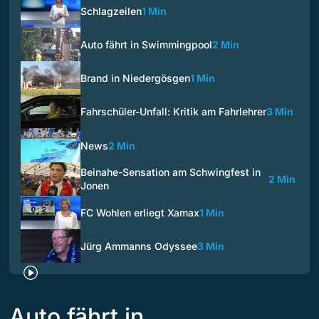
Schlagzeilen
1 Min
Auto fährt in Swimmingpool
2 Min
Brand in Niedergösgen
1 Min
Fahrschüler-Unfall: Kritik am Fahrlehrer
3 Min
News
2 Min
Beinahe-Sensation am Schwingfest in
2 Min
Jonen
FC Wohlen erliegt Xamax
1 Min
Jürg Ammanns Odyssee
3 Min
Auto fährt in