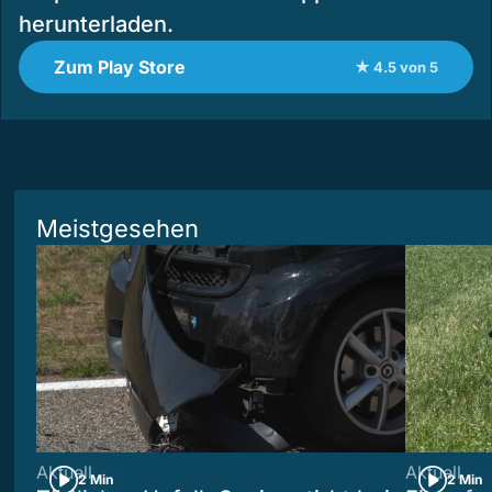
herunterladen.
Zum Play Store
★ 4.5 von 5
Meistgesehen
Aktuell
Aktuell
2 Min
2 Min