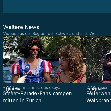
Weitere News
Videos aus der Region, der Schweiz und aller Welt
«Ein Tag im Jahr ist das okay»
Ohne Feuer
1 Min
1 Min
Street-Parade-Fans campen
Feuerwehr 
mitten in Zürich
Waldbrand