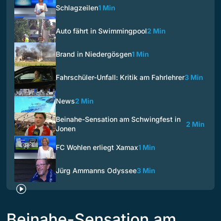
Schlagzeilen
1 Min
Auto fährt in Swimmingpool
2 Min
Brand in Niedergösgen
1 Min
Fahrschüler-Unfall: Kritik am Fahrlehrer
3 Min
News
2 Min
Beinahe-Sensation am Schwingfest in
2 Min
Jonen
FC Wohlen erliegt Xamax
1 Min
Jürg Ammanns Odyssee
3 Min
Beinahe-Sensation am