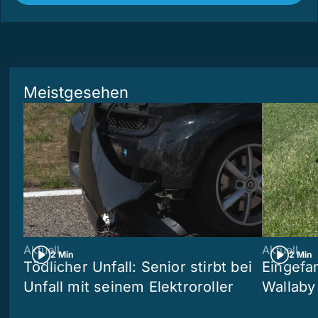
Meistgesehen
Aktuell
Aktuell
2 Min
2 Min
Tödlicher Unfall: Senior stirbt bei
Eingefa
Unfall mit seinem Elektroroller
Wallaby