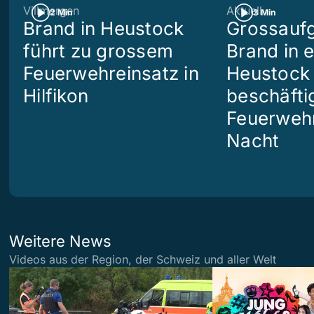
Villmergen
Aktuell
2 Min
3 Min
Brand in Heustock
Grossaufg
führt zu grossem
Brand in 
Feuerwehreinsatz in
Heustock i
Hilfikon
beschäftig
Feuerwehr
Nacht
Weitere News
Videos aus der Region, der Schweiz und aller Welt