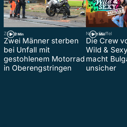
Zürich
Neue Staffel
2 Min
1 Min
Zwei Männer sterben
Die Crew v
bei Unfall mit
Wild & Sexy
gestohlenem Motorrad
macht Bulg
in Oberengstringen
unsicher