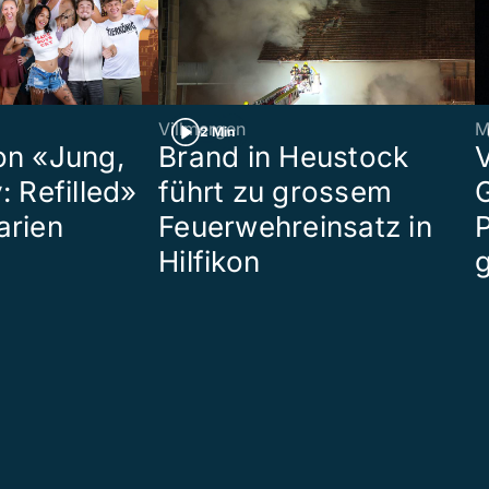
Villmergen
M
2 Min
on «Jung,
Brand in Heustock
: Refilled»
führt zu grossem
arien
Feuerwehreinsatz in
P
Hilfikon