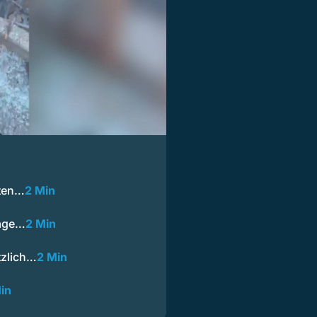
ten…
2 Min
rage…
2 Min
tzlich…
2 Min
in