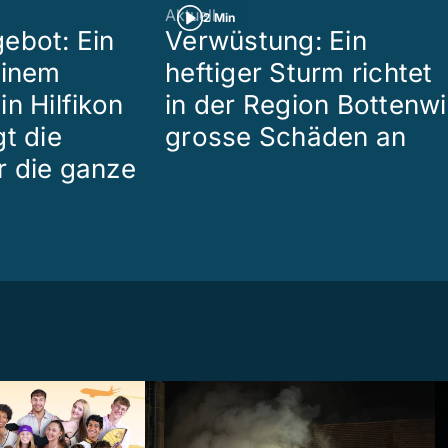
Aktuell
2 Min
ebot: Ein
Verwüstung: Ein
einem
heftiger Sturm richtet
n Hilfikon
in der Region Bottenwi
t die
grosse Schäden an
 die ganze