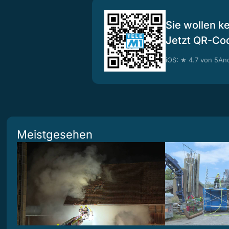
Sie wollen k
Jetzt QR-Co
iOS: ★ 4.7 von 5
And
Meistgesehen