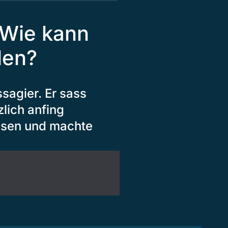
 Wie kann
llen?
sagier. Er sass
zlich anfing
ussen und machte