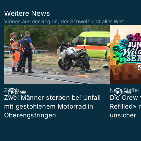
Weitere News
Videos aus der Region, der Schweiz und aller Welt
Zürich
Neue Staffel
2 Min
1 Min
Zwei Männer sterben bei Unfall
Die Crew 
mit gestohlenem Motorrad in
Refilled»
Oberengstringen
unsicher