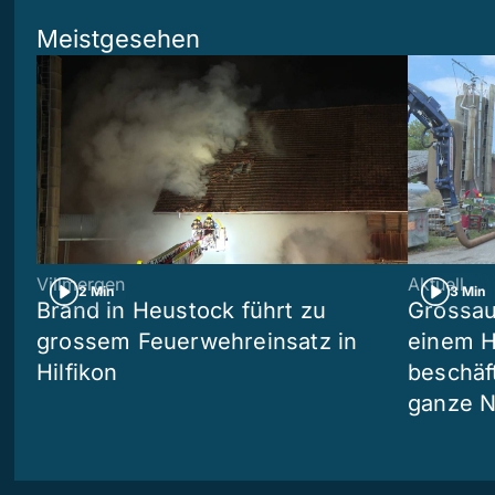
Meistgesehen
Villmergen
Aktuell
2 Min
3 Min
Brand in Heustock führt zu
Grossau
grossem Feuerwehreinsatz in
einem H
Hilfikon
beschäf
ganze N