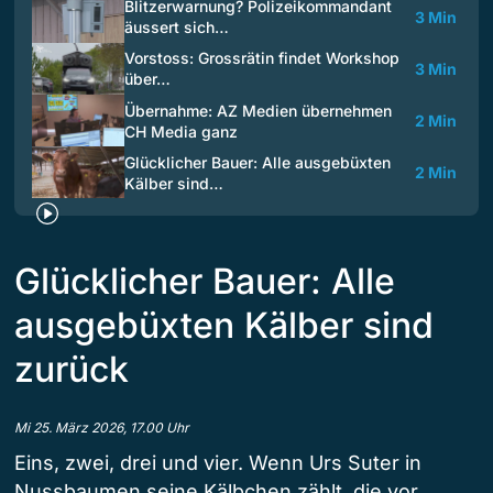
Blitzerwarnung? Polizeikommandant
3 Min
äussert sich…
Vorstoss: Grossrätin findet Workshop
3 Min
über…
Übernahme: AZ Medien übernehmen
2 Min
CH Media ganz
Glücklicher Bauer: Alle ausgebüxten
2 Min
Kälber sind…
Glücklicher Bauer: Alle
ausgebüxten Kälber sind
zurück
Mi 25. März 2026, 17.00 Uhr
Eins, zwei, drei und vier. Wenn Urs Suter in
Nussbaumen seine Kälbchen zählt, die vor