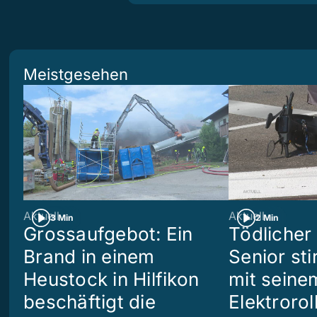
Meistgesehen
Aktuell
Aktuell
3 Min
2 Min
Grossaufgebot: Ein
Tödlicher 
Brand in einem
Senior sti
Heustock in Hilfikon
mit seine
beschäftigt die
Elektrorol