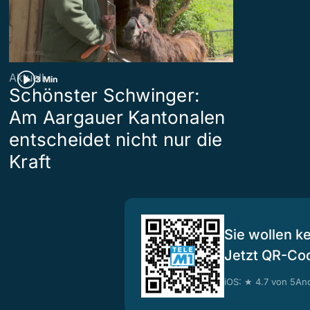
Aktuell
3 Min
Schönster Schwinger:
Am Aargauer Kantonalen
entscheidet nicht nur die
Kraft
Sie wollen k
Jetzt QR-Co
iOS: ★ 4.7 von 5
And