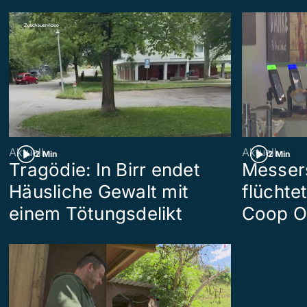
Aktuell
Aktuell
2 Min
2 Min
Tragödie: In Birr endet
Messers
Häusliche Gewalt mit
flüchte
einem Tötungsdelikt
Coop O