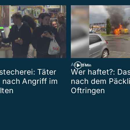
Aktuell
2 Min
techerei: Täter
Wer haftet?: Das
t nach Angriff im
nach dem Päckli
lten
Oftringen