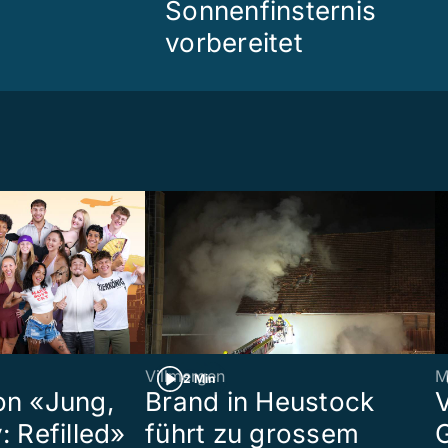
Sonnenfinsternis
vorbereitet
Villmergen
M
2 Min
on «Jung,
Brand in Heustock
: Refilled»
führt zu grossem