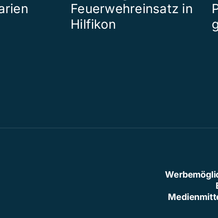
arien
Feuerwehreinsatz in
P
Hilfikon
Werbemögli
Medienmitt