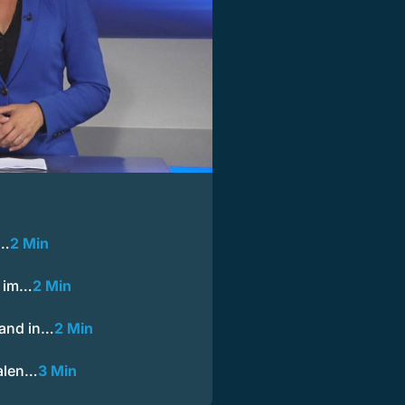
t…
2 Min
f im…
2 Min
rand in…
2 Min
alen…
3 Min