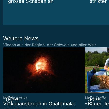
grosse Schäden an
strikte
Weitere News
Videos aus der Region, der Schweiz und aller Welt
Mittelamerika
Neue Staffel
1 Min
1 Min
Vulkanausbruch in Guatemala:
«Bauer, l