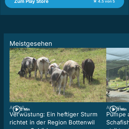
Zum Play Store
★ 4.5 von 5
Meistgesehen
Aktuell
Aktuell
2 Min
3 Min
Verwüstung: Ein heftiger Sturm
Pumpe a
richtet in der Region Bottenwil
Schafis