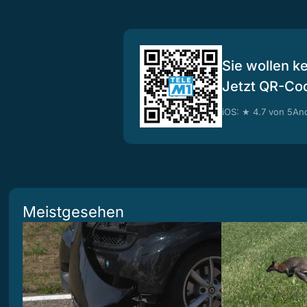
Sie wollen k
Jetzt QR-Co
iOS: ★ 4.7 von 5
And
Meistgesehen