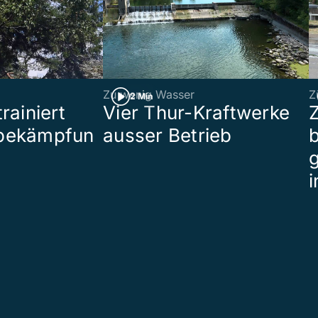
Zu wenig Wasser
Z
2 Min
rainiert
Vier Thur-Kraftwerke
bekämpfun
ausser Betrieb
b