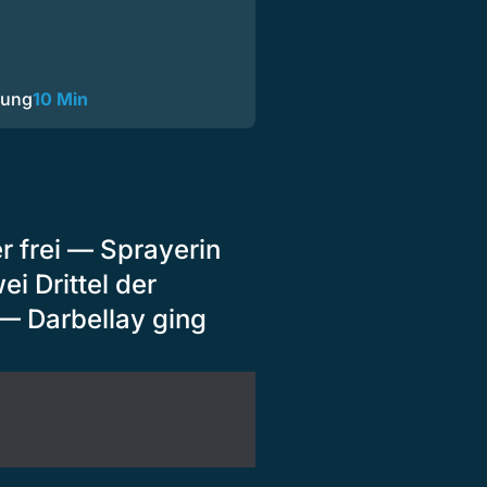
dung
10 Min
r frei — Sprayerin
i Drittel der
— Darbellay ging