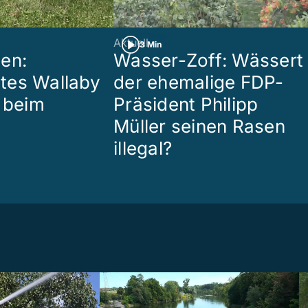
Aktuell
3 Min
en:
Wasser-Zoff: Wässert
tes Wallaby
der ehemalige FDP-
r beim
Präsident Philipp
Müller seinen Rasen
illegal?