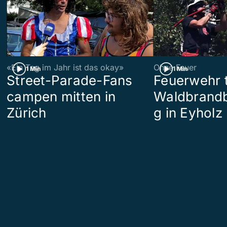
«Ein Tag im Jahr ist das okay»
Ohne Feuer
1 Min
1 Min
Street-Parade-Fans
Feuerwehr t
campen mitten in
Waldbrand
Zürich
g in Eyholz