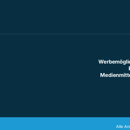
Werbemögli
Medienmitt
Alle A