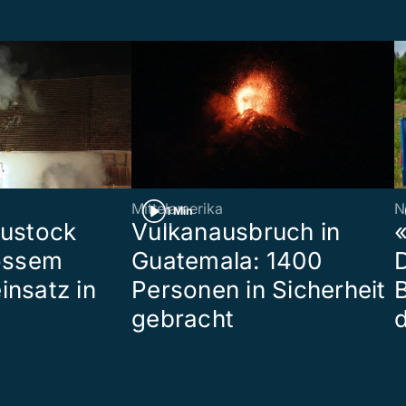
Mittelamerika
N
1 Min
eustock
Vulkanausbruch in
«
rossem
Guatemala: 1400
insatz in
Personen in Sicherheit
gebracht