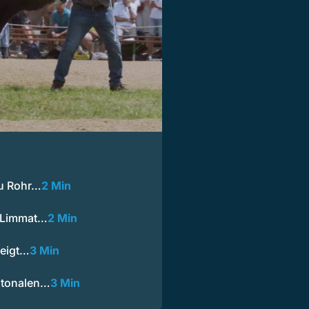
au Rohr…
2 Min
r Limmat…
2 Min
zeigt…
3 Min
ntonalen…
3 Min