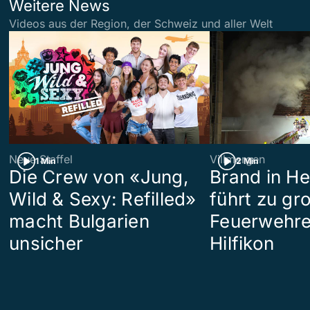
Weitere News
Videos aus der Region, der Schweiz und aller Welt
Neue Staffel
Villmergen
1 Min
2 Min
Die Crew von «Jung,
Brand in H
Wild & Sexy: Refilled»
führt zu g
macht Bulgarien
Feuerwehre
unsicher
Hilfikon