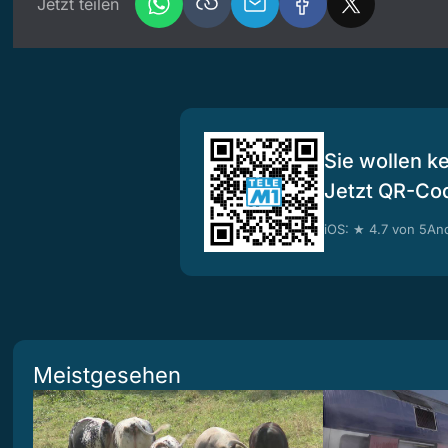
Jetzt teilen
Sie wollen k
Jetzt QR-Co
iOS: ★ 4.7 von 5
And
Meistgesehen