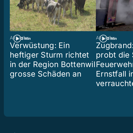
Aktuell
Aktuell
2 Min
2 Min
Verwüstung: Ein
Zugbrand:
heftiger Sturm richtet
probt die
in der Region Bottenwil
Feuerweh
grosse Schäden an
Ernstfall 
verraucht