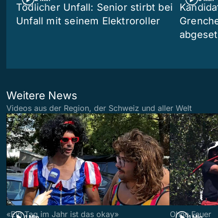
Tödlicher Unfall: Senior stirbt bei
Kandida
Unfall mit seinem Elektroroller
Grenchen
abgeset
Weitere News
Videos aus der Region, der Schweiz und aller Welt
«Ein Tag im Jahr ist das okay»
Ohne Feuer
1 Min
1 Min