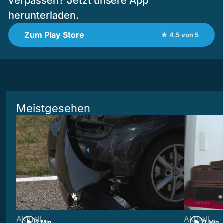
verpassen? Jetzt unsere App
herunterladen.
Zum Play Store
★ 4.5 von 5
Meistgesehen
Aktuell
Aktuell
2 Min
3 Min