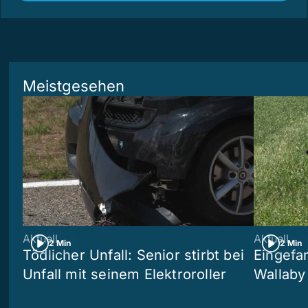
Meistgesehen
Aktuell
Aktuell
2 Min
2 Min
Tödlicher Unfall: Senior stirbt bei
Eingefa
Unfall mit seinem Elektroroller
Wallaby