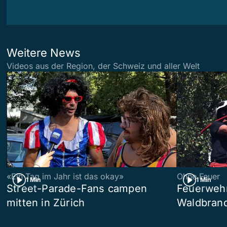
Weitere News
Videos aus der Region, der Schweiz und aller Welt
«Ein Tag im Jahr ist das okay»
Ohne Feuer
1 Min
1 Min
Street-Parade-Fans campen
Feuerwehr 
mitten in Zürich
Waldbrand