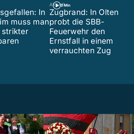
Aktuell
2 Min
gefallen: In
Zugbrand: In Olten
eim muss man
probt die SBB-
 strikter
Feuerwehr den
paren
Ernstfall in einem
verrauchten Zug