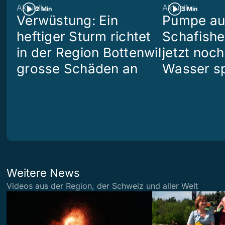
Aktuell
Aktuell
2 Min
3 Min
Verwüstung: Ein
Pumpe aus
heftiger Sturm richtet
Schafish
in der Region Bottenwil
jetzt noch
grosse Schäden an
Wasser s
Weitere News
Videos aus der Region, der Schweiz und aller Welt