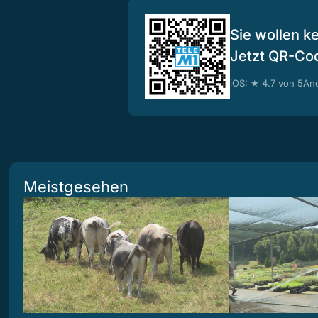
Sie wollen k
Jetzt QR-Co
iOS: ★ 4.7 von 5
And
Meistgesehen