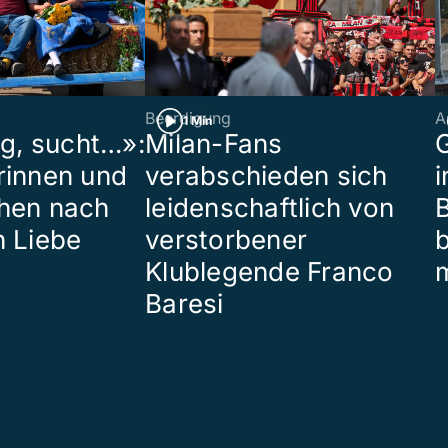
Beerdigung
A
1 Min
ig, sucht…»:
Milan-Fans
G
rinnen und
verabschieden sich
i
hen nach
leidenschaftlich von
B
n Liebe
verstorbener
Klublegende Franco
Baresi