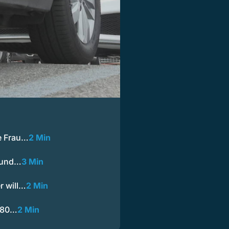
e Frau…
2 Min
 rund…
3 Min
r will…
2 Min
r 80…
2 Min