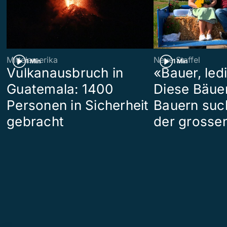
Mittelamerika
Neue Staffel
1 Min
1 Min
Vulkanausbruch in
«Bauer, led
Guatemala: 1400
Diese Bäue
Personen in Sicherheit
Bauern suc
gebracht
der grosse