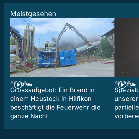
Meistgesehen
Aktuell
Aktuell
3 Min
2 Min
Grossaufgebot: Ein Brand in
Spezialb
einem Heustock in Hilfikon
unserer
beschäftigt die Feuerwehr die
partiell
ganze Nacht
vorberei