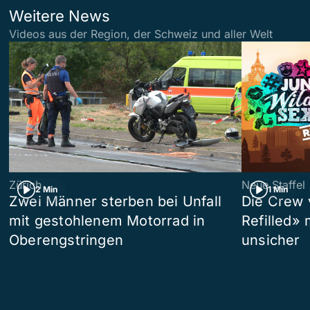
Weitere News
Videos aus der Region, der Schweiz und aller Welt
Zürich
Neue Staffel
2 Min
1 Min
Zwei Männer sterben bei Unfall
Die Crew 
mit gestohlenem Motorrad in
Refilled»
Oberengstringen
unsicher