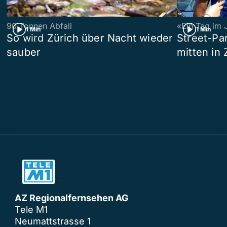
90 Tonnen Abfall
«Ein Tag im 
1 Min
1 Min
So wird Zürich über Nacht wieder
Street-P
sauber
mitten in 
AZ Regionalfernsehen AG
Tele M1
Neumattstrasse 1