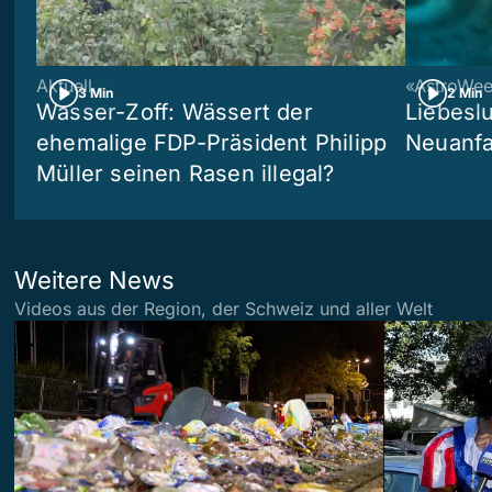
Aktuell
«AstroWe
3 Min
2 Min
Wasser-Zoff: Wässert der
Liebeslu
ehemalige FDP-Präsident Philipp
Neuanf
Müller seinen Rasen illegal?
Weitere News
Videos aus der Region, der Schweiz und aller Welt