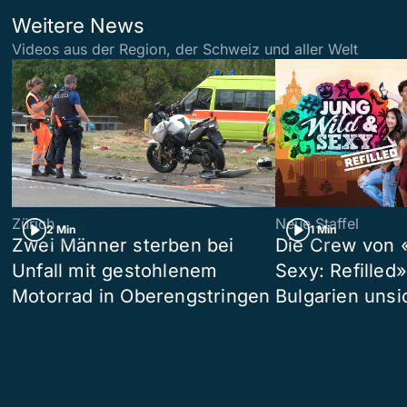
Weitere News
Videos aus der Region, der Schweiz und aller Welt
Zürich
Neue Staffel
2 Min
1 Min
Zwei Männer sterben bei
Die Crew von 
Unfall mit gestohlenem
Sexy: Refilled
Motorrad in Oberengstringen
Bulgarien unsi