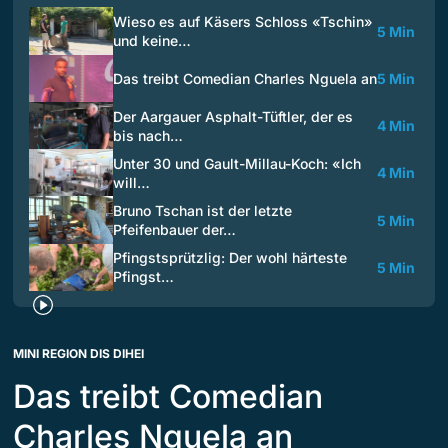
Wieso es auf Käsers Schloss «Tschin»
5 Min
und keine…
Das treibt Comedian Charles Nguela an
5 Min
Der Aargauer Asphalt-Tüftler, der es
4 Min
bis nach…
Unter 30 und Gault-Millau-Koch: «Ich
4 Min
will…
Bruno Tschan ist der letzte
5 Min
Pfeifenbauer der…
Pfingstsprützlig: Der wohl härteste
5 Min
Pfingst…
MINI REGION DIS DIHEI
Das treibt Comedian
Charles Nguela an